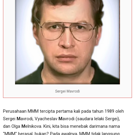
Sergei Mavrodi
Perusahaan MMM tercipta pertama kali pada tahun 1989 oleh
Sergei
M
avrodi, Vyacheslav
M
avrodi (saudara lelaki Sergei),
dan
Olga
M
elnikova. Kini, kita bisa menebak darimana nama
"MMM" berasal, bukan? Pada awalnya, MMM tidak langsung