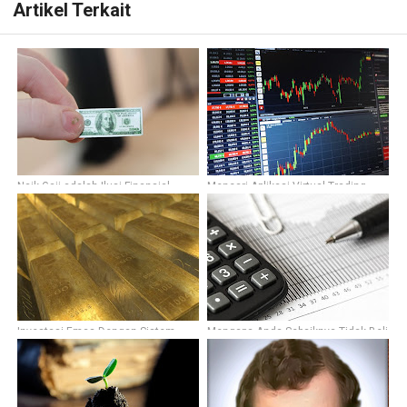
Artikel Terkait
Naik Gaji adalah Ilusi Finansial
Mencari Aplikasi Virtual Trading
Gratis
Investasi Emas Dengan Sistem
Mengapa Anda Sebaiknya Tidak Beli
Kredit?
Asuransi