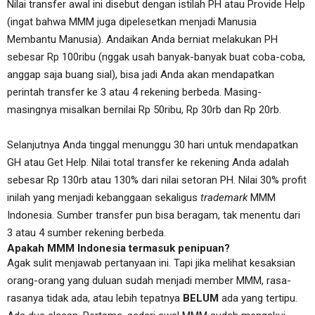
Nilai transfer awal ini disebut dengan istilah PH atau Provide Help
(ingat bahwa MMM juga dipelesetkan menjadi Manusia
Membantu Manusia). Andaikan Anda berniat melakukan PH
sebesar Rp 100ribu (nggak usah banyak-banyak buat coba-coba,
anggap saja buang sial), bisa jadi Anda akan mendapatkan
perintah transfer ke 3 atau 4 rekening berbeda. Masing-
masingnya misalkan bernilai Rp 50ribu, Rp 30rb dan Rp 20rb.
Selanjutnya Anda tinggal menunggu 30 hari untuk mendapatkan
GH atau Get Help. Nilai total transfer ke rekening Anda adalah
sebesar Rp 130rb atau 130% dari nilai setoran PH. Nilai 30% profit
inilah yang menjadi kebanggaan sekaligus
trademark
MMM
Indonesia. Sumber transfer pun bisa beragam, tak menentu dari
3 atau 4 sumber rekening berbeda.
Apakah MMM Indonesia termasuk penipuan?
Agak sulit menjawab pertanyaan ini. Tapi jika melihat kesaksian
orang-orang yang duluan sudah menjadi member MMM, rasa-
rasanya tidak ada, atau lebih tepatnya
BELUM
ada yang tertipu.