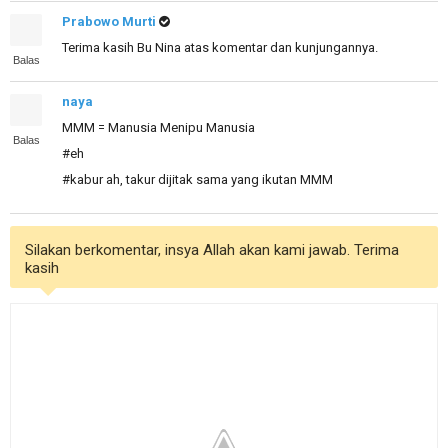
Prabowo Murti
Terima kasih Bu Nina atas komentar dan kunjungannya.
Balas
naya
MMM = Manusia Menipu Manusia
Balas
#eh
#kabur ah, takur dijitak sama yang ikutan MMM
Silakan berkomentar, insya Allah akan kami jawab. Terima
kasih