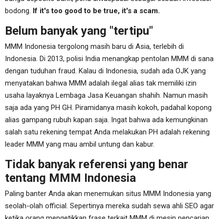
bodong.
If it's too good to be true, it's a scam.
Belum banyak yang "tertipu"
MMM Indonesia tergolong masih baru di Asia, terlebih di
Indonesia. Di 2013, polisi India menangkap pentolan MMM di sana
dengan tuduhan fraud. Kalau di Indonesia, sudah ada OJK yang
menyatakan bahwa MMM adalah ilegal alias tak memiliki izin
usaha layaknya Lembaga Jasa Keuangan shahih. Namun masih
saja ada yang PH GH. Piramidanya masih kokoh, padahal kopong
alias gampang rubuh kapan saja. Ingat bahwa ada kemungkinan
salah satu rekening tempat Anda melakukan PH adalah rekening
leader MMM yang mau ambil untung dan kabur.
Tidak banyak referensi yang benar
tentang MMM Indonesia
Paling banter Anda akan menemukan situs MMM Indonesia yang
seolah-olah official. Sepertinya mereka sudah sewa ahli SEO agar
ketika orang mengetikkan frase terkait MMM di mesin pencarian