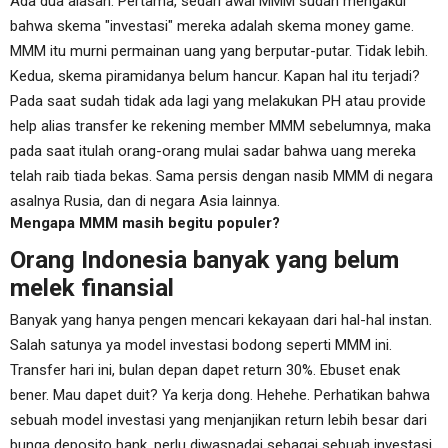
Ada dua alasan. Pertama, sedari awal MMM sudah mengakui
bahwa skema "investasi" mereka adalah skema money game.
MMM itu murni permainan uang yang berputar-putar. Tidak lebih.
Kedua, skema piramidanya belum hancur. Kapan hal itu terjadi?
Pada saat sudah tidak ada lagi yang melakukan PH atau provide
help alias transfer ke rekening member MMM sebelumnya, maka
pada saat itulah orang-orang mulai sadar bahwa uang mereka
telah raib tiada bekas. Sama persis dengan nasib MMM di negara
asalnya Rusia, dan di negara Asia lainnya.
Mengapa MMM masih begitu populer?
Orang Indonesia banyak yang belum
melek finansial
Banyak yang hanya pengen mencari kekayaan dari hal-hal instan.
Salah satunya ya model investasi bodong seperti MMM ini.
Transfer hari ini, bulan depan dapet return 30%. Ebuset enak
bener. Mau dapet duit? Ya kerja dong. Hehehe. Perhatikan bahwa
sebuah model investasi yang menjanjikan return lebih besar dari
bunga deposito bank, perlu diwaspadai sebagai sebuah investasi