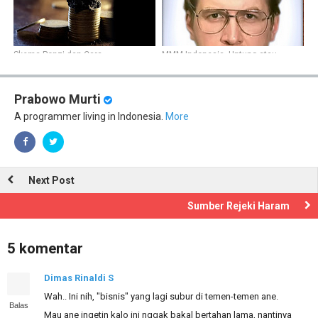
Skema Ponzi dan Cara
MMM Indonesia. Untung atau
Mewaspadainya
Buntung?
Prabowo Murti
A programmer living in Indonesia.
More
Next Post
Sumber Rejeki Haram
5 komentar
Dimas Rinaldi S
Wah.. Ini nih, "bisnis" yang lagi subur di temen-temen ane.
Balas
Mau ane ingetin kalo ini nggak bakal bertahan lama, nantinya